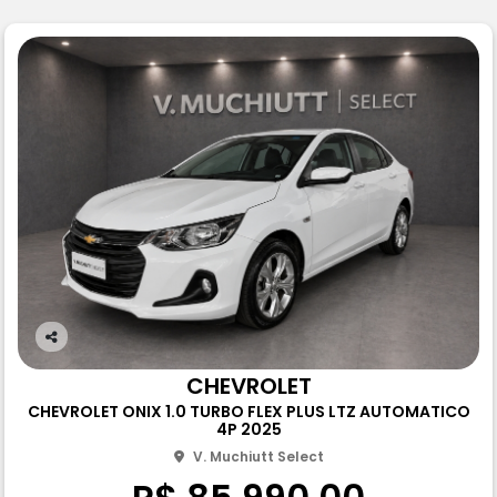
Co
m
CHEVROLET
pa
CHEVROLET ONIX 1.0 TURBO FLEX PLUS LTZ AUTOMATICO
rtil
4P 2025
he
V. Muchiutt Select