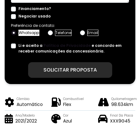
Financiamento?
Negociar usado
Preferência de contato:
Whatsapp
Telefone
Email
Li e aceito a
Política de Privacidade
e concordo em
receber comunicações da concessionária.
SOLICITAR PROPOSTA
Câmbio
Combustível
Quilometragem
Automático
Flex
98.634km
Ano/Modelo
Cor
Final Da Placa
2021/2022
Azul
XXX9G45