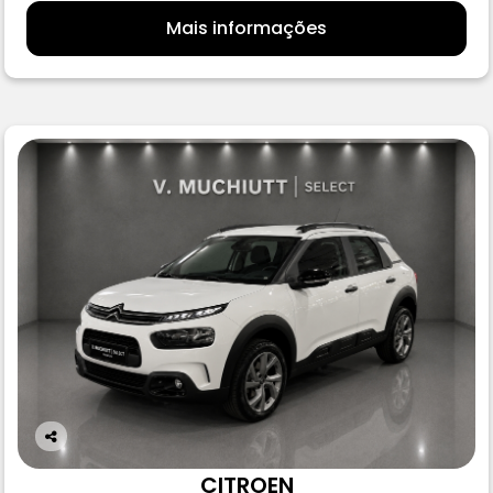
Mais informações
Co
m
CITROEN