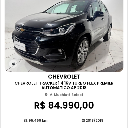
Co
m
CHEVROLET
pa
CHEVROLET TRACKER 1.4 16V TURBO FLEX PREMIER
rtil
AUTOMATICO 4P 2018
he
V. Muchiutt Select
R$ 84.990,00
95.469 km
2018/2018