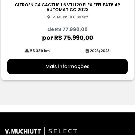
pa
CITROEN C4 CACTUS 1.6 VTI 120 FLEX FEEL EAT6 4P
rtil
AUTOMATICO 2023
he
V. Muchiutt Select
de R$ 77.990,00
por R$ 75.990,00
55.339 km
2023/2023
Mais informações