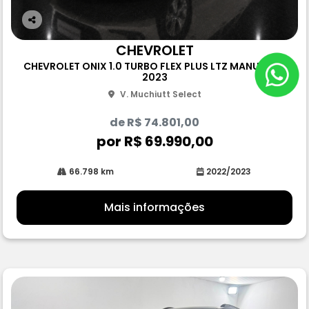
Co
m
CHEVROLET
pa
CHEVROLET ONIX 1.0 TURBO FLEX PLUS LTZ MANUAL 4P
rtil
2023
he
V. Muchiutt Select
de R$ 74.801,00
por R$ 69.990,00
66.798 km
2022/2023
Mais informações