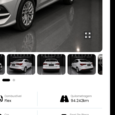
Combustível
Quilometragem
Flex
94.242km
Cor
Final Da Placa