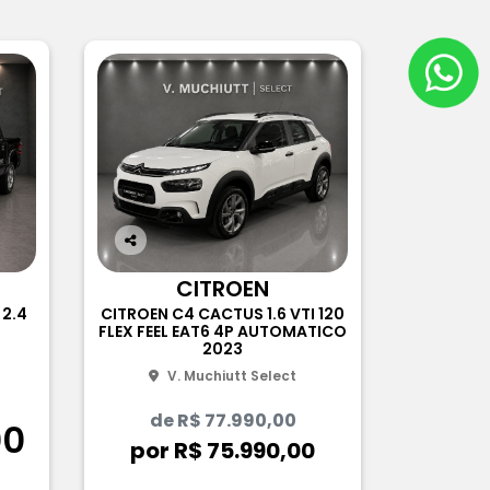
Co
m
CITROEN
pa
 2.4
CITROEN C4 CACTUS 1.6 VTI 120
rtil
FLEX FEEL EAT6 4P AUTOMATICO
he
2023
V. Muchiutt Select
de R$ 77.990,00
00
por R$ 75.990,00