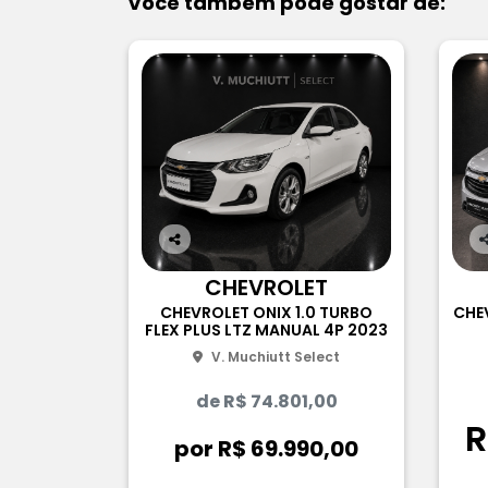
Você também pode gostar de:
Co
C
m
CHEVROLET
pa
p
CHEVROLET ONIX 1.0 TURBO
CHEV
rtil
rt
FLEX PLUS LTZ MANUAL 4P 2023
he
h
V. Muchiutt Select
de R$ 74.801,00
R
por R$ 69.990,00