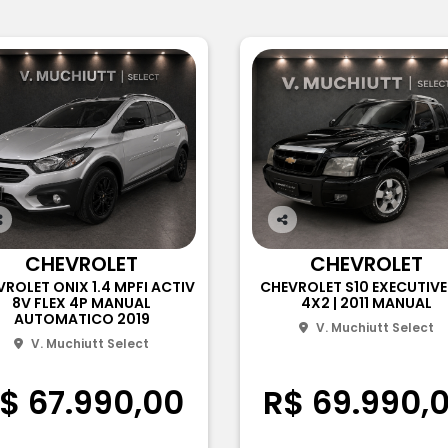
o
Co
m
m
CHEVROLET
CHEVROLET
a
pa
ROLET ONIX 1.4 MPFI ACTIV
CHEVROLET S10 EXECUTIVE
il
rtil
8V FLEX 4P MANUAL
4X2 | 2011 MANUAL
e
he
AUTOMATICO 2019
V. Muchiutt Select
V. Muchiutt Select
$ 67.990,00
R$ 69.990,