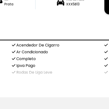
Prata
XXX5B13
Acendedor De Cigarro
Ar Condicionado
Completo
Ipva Pago
Rodas De Liga Leve