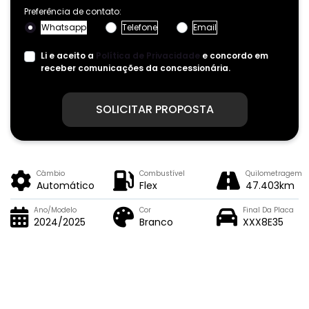
Preferência de contato:
Whatsapp
Telefone
Email
Li e aceito a
Política de Privacidade
e concordo em
receber comunicações da concessionária.
SOLICITAR PROPOSTA
Câmbio
Combustível
Quilometragem
Automático
Flex
47.403km
Ano/Modelo
Cor
Final Da Placa
2024/2025
Branco
XXX8E35