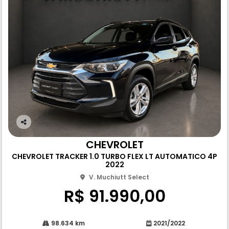
Co
m
CHEVROLET
pa
CHEVROLET TRACKER 1.0 TURBO FLEX LT AUTOMATICO 4P
rtil
2022
he
V. Muchiutt Select
R$ 91.990,00
98.634 km
2021/2022