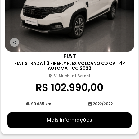
Co
m
FIAT
pa
FIAT STRADA 1.3 FIREFLY FLEX VOLCANO CD CVT 4P
rtil
AUTOMATICO 2022
he
V. Muchiutt Select
R$ 102.990,00
90.635 km
2022/2022
Mais informações