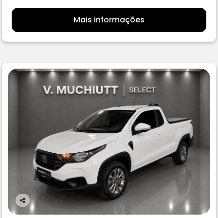
Mais informações
Co
m