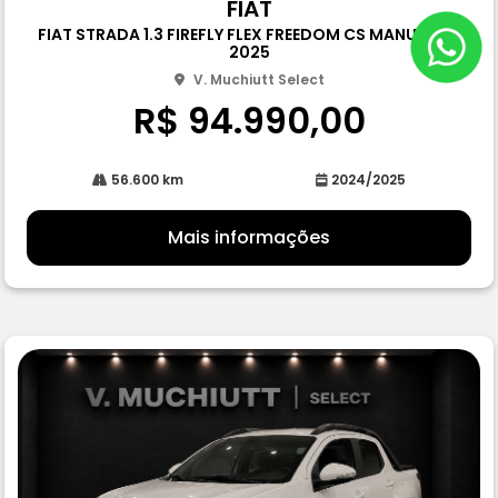
FIAT
pa
FIAT STRADA 1.3 FIREFLY FLEX FREEDOM CS MANUAL 4P
rtil
2025
he
V. Muchiutt Select
R$ 94.990,00
56.600 km
2024/2025
Mais informações