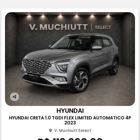
Co
m
HYUNDAI
pa
HYUNDAI CRETA 1.0 TGDI FLEX LIMITED AUTOMATICO 4P
rtil
2023
he
V. Muchiutt Select