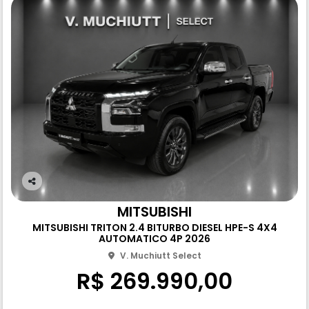
Co
m
MITSUBISHI
pa
MITSUBISHI TRITON 2.4 BITURBO DIESEL HPE-S 4X4
rtil
AUTOMATICO 4P 2026
he
V. Muchiutt Select
R$ 269.990,00