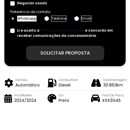
Negociar usado
Preferência de contato:
Whatsapp
Telefone
Email
Li e aceito a
Política de Privacidade
e concordo em
receber comunicações da concessionária.
SOLICITAR PROPOSTA
Câmbio
Combustível
Quilometragem
Automático
Diesel
30.863km
Ano/Modelo
Cor
Final Da Placa
2024/2024
Preto
XXX3G45