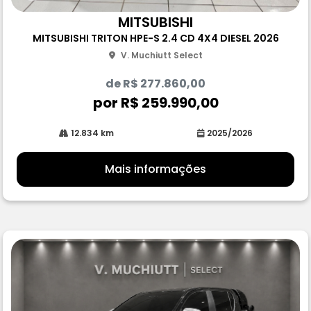
Co
m
MITSUBISHI
pa
MITSUBISHI TRITON HPE-S 2.4 CD 4X4 DIESEL 2026
rtil
he
V. Muchiutt Select
de R$ 277.860,00
por R$ 259.990,00
12.834 km
2025/2026
Mais informações