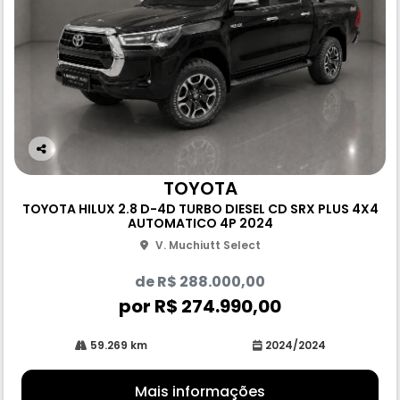
Co
m
TOYOTA
pa
TOYOTA HILUX 2.8 D-4D TURBO DIESEL CD SRX PLUS 4X4
rtil
AUTOMATICO 4P 2024
he
V. Muchiutt Select
de R$ 288.000,00
por R$ 274.990,00
59.269 km
2024/2024
Mais informações