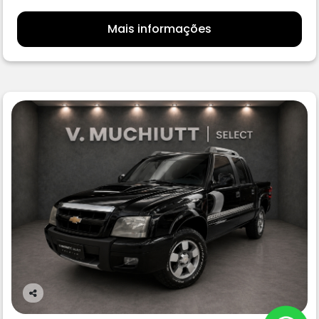
Mais informações
Co
m