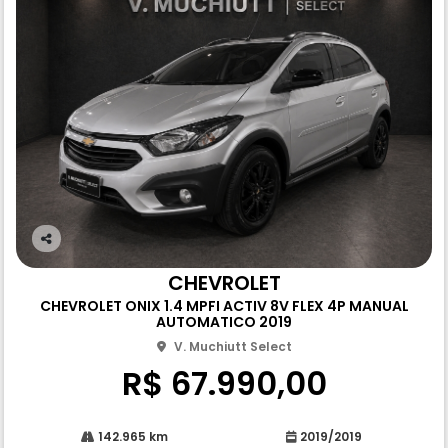
Co
m
CHEVROLET
pa
CHEVROLET ONIX 1.4 MPFI ACTIV 8V FLEX 4P MANUAL
rtil
AUTOMATICO 2019
he
V. Muchiutt Select
R$ 67.990,00
142.965 km
2019/2019