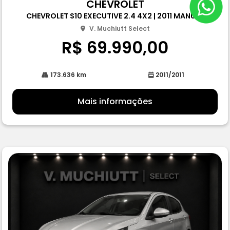
CHEVROLET
pa
CHEVROLET S10 EXECUTIVE 2.4 4X2 | 2011 MANUAL
rtil
he
V. Muchiutt Select
R$ 69.990,00
173.636 km
2011/2011
Mais informações