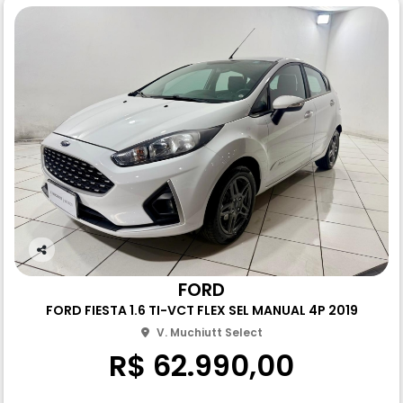
Co
m
FORD
pa
FORD FIESTA 1.6 TI-VCT FLEX SEL MANUAL 4P 2019
rtil
he
V. Muchiutt Select
R$ 62.990,00