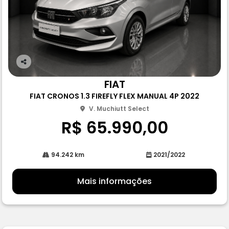
Co
m
FIAT
pa
FIAT CRONOS 1.3 FIREFLY FLEX MANUAL 4P 2022
rtil
he
V. Muchiutt Select
R$ 65.990,00
94.242 km
2021/2022
Mais informações