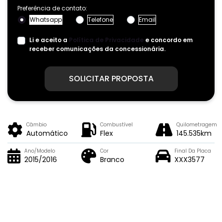
Preferência de contato:
Whatsapp
Telefone
Email
Li e aceito a
Política de Privacidade
e concordo em
receber comunicações da concessionária.
SOLICITAR PROPOSTA
Câmbio
Combustível
Quilometragem
Automático
Flex
145.535km
Ano/Modelo
Cor
Final Da Placa
2015/2016
Branco
XXX3577