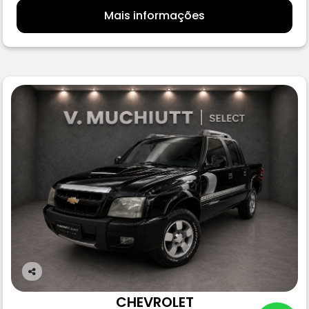
Mais informações
Co
m
CHEVROLET
pa