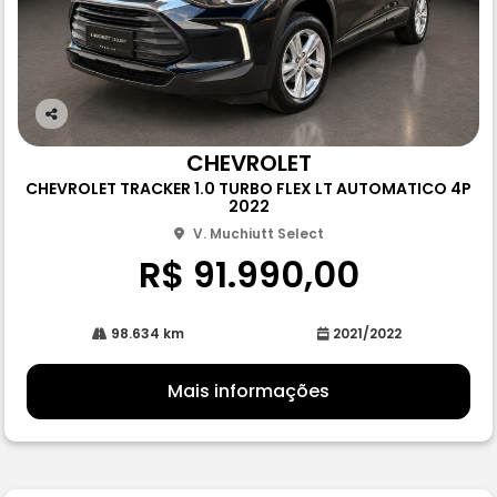
Co
m
CHEVROLET
pa
CHEVROLET TRACKER 1.0 TURBO FLEX LT AUTOMATICO 4P
rtil
2022
he
V. Muchiutt Select
R$ 91.990,00
98.634 km
2021/2022
Mais informações