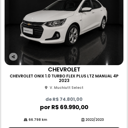
Co
m
CHEVROLET
pa
CHEVROLET ONIX 1.0 TURBO FLEX PLUS LTZ MANUAL 4P
rtil
2023
he
V. Muchiutt Select
de R$ 74.801,00
por R$ 69.990,00
66.798 km
2022/2023