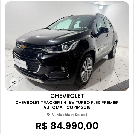
Co
m
CHEVROLET
pa
CHEVROLET TRACKER 1.4 16V TURBO FLEX PREMIER
rtil
AUTOMATICO 4P 2018
he
V. Muchiutt Select
R$ 84.990,00