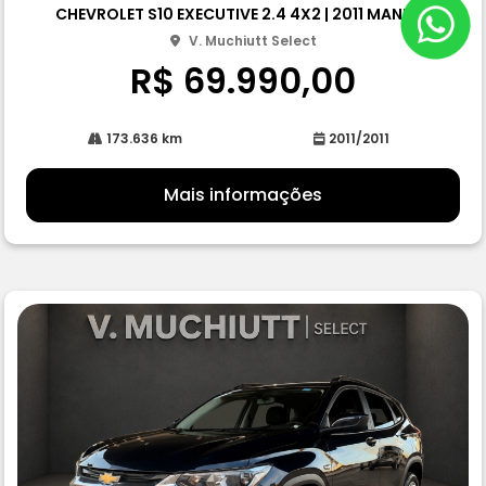
CHEVROLET S10 EXECUTIVE 2.4 4X2 | 2011 MANUAL
rtil
he
V. Muchiutt Select
R$ 69.990,00
173.636 km
2011/2011
Mais informações