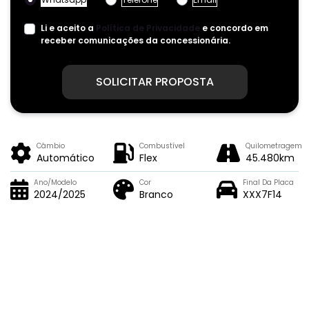
Li e aceito a
Política de Privacidade
e concordo em
receber comunicações da concessionária.
SOLICITAR PROPOSTA
Câmbio
Combustível
Quilometragem
Automático
Flex
45.480km
Ano/Modelo
Cor
Final Da Placa
2024/2025
Branco
XXX7F14