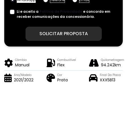
Li e aceito a
Política de Privacidade
e concordo em
receber comunicações da concessionária.
SOLICITAR PROPOSTA
Câmbio
Combustível
Quilometragem
Manual
Flex
94.242km
Ano/Modelo
Cor
Final Da Placa
2021/2022
Prata
XXX5B13