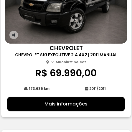
Co
m
CHEVROLET
pa
CHEVROLET S10 EXECUTIVE 2.4 4X2 | 2011 MANUAL
rtil
he
V. Muchiutt Select
R$ 69.990,00
173.636 km
2011/2011
Mais informações