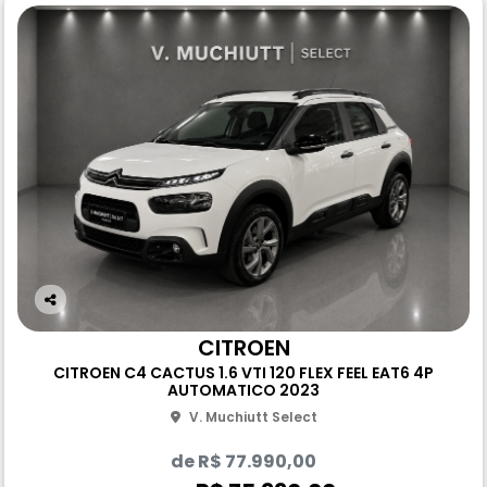
Co
m
CITROEN
pa
CITROEN C4 CACTUS 1.6 VTI 120 FLEX FEEL EAT6 4P
rtil
AUTOMATICO 2023
he
V. Muchiutt Select
de R$ 77.990,00