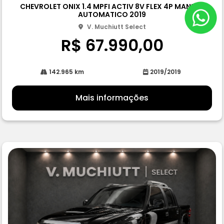
CHEVROLET ONIX 1.4 MPFI ACTIV 8V FLEX 4P MANUAL
rtil
AUTOMATICO 2019
he
V. Muchiutt Select
R$ 67.990,00
142.965 km
2019/2019
Mais informações