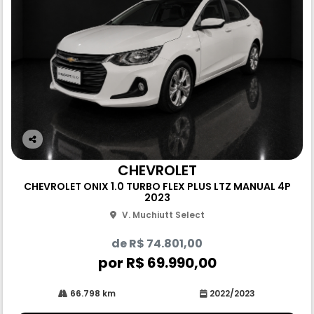
Co
m
CHEVROLET
pa
CHEVROLET ONIX 1.0 TURBO FLEX PLUS LTZ MANUAL 4P
rtil
2023
he
V. Muchiutt Select
de R$ 74.801,00
por R$ 69.990,00
66.798 km
2022/2023