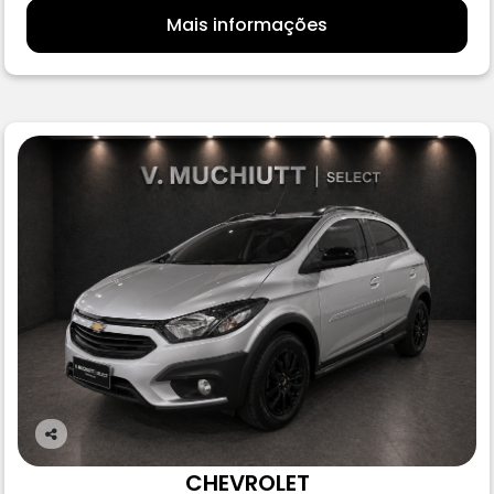
Mais informações
Co
m
CHEVROLET
pa