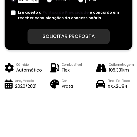
Li e aceito a
Política de Privacidade
e concordo em
receber comunicações da concessionária.
SOLICITAR PROPOSTA
Câmbio
Combustível
Quilometragem
Automático
Flex
105.331km
Ano/Modelo
Cor
Final Da Placa
2020/2021
Prata
XXX2C94