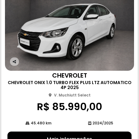
Co
m
CHEVROLET
pa
CHEVROLET ONIX 1.0 TURBO FLEX PLUS LTZ AUTOMATICO
rtil
4P 2025
he
V. Muchiutt Select
R$ 85.990,00
45.480 km
2024/2025