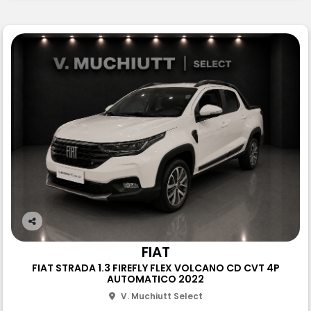
Co
m
FIAT
pa
FIAT STRADA 1.3 FIREFLY FLEX VOLCANO CD CVT 4P
rtil
AUTOMATICO 2022
he
V. Muchiutt Select