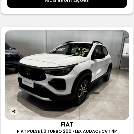
Mais informações
Co
m
FIAT
pa
FIAT PULSE 1.0 TURBO 200 FLEX AUDACE CVT 4P
rtil