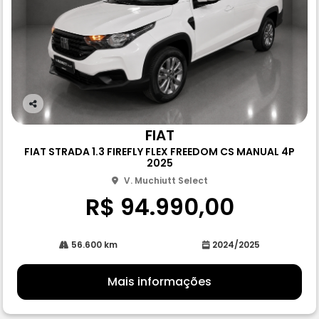
Co
m
FIAT
pa
FIAT STRADA 1.3 FIREFLY FLEX FREEDOM CS MANUAL 4P
rtil
2025
he
V. Muchiutt Select
R$ 94.990,00
56.600 km
2024/2025
Mais informações