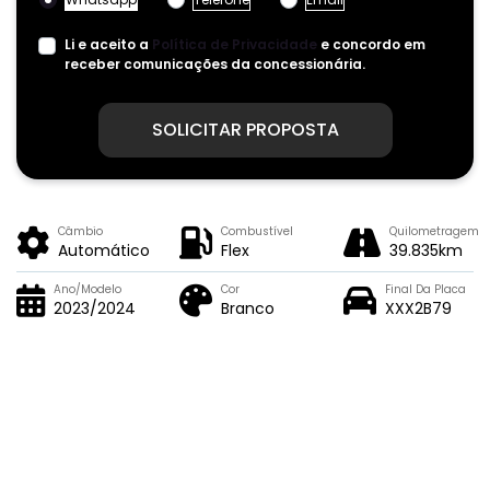
Li e aceito a
Política de Privacidade
e concordo em
receber comunicações da concessionária.
SOLICITAR PROPOSTA
Câmbio
Combustível
Quilometragem
Automático
Flex
39.835km
Ano/Modelo
Cor
Final Da Placa
2023/2024
Branco
XXX2B79