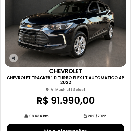
Co
m
CHEVROLET
pa
CHEVROLET TRACKER 1.0 TURBO FLEX LT AUTOMATICO 4P
rtil
2022
he
V. Muchiutt Select
R$ 91.990,00
98.634 km
2021/2022