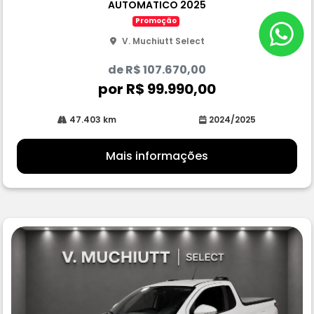
AUTOMATICO 2025
he
Promoção
V. Muchiutt Select
de R$ 107.670,00
por R$ 99.990,00
47.403 km
2024/2025
Mais informações