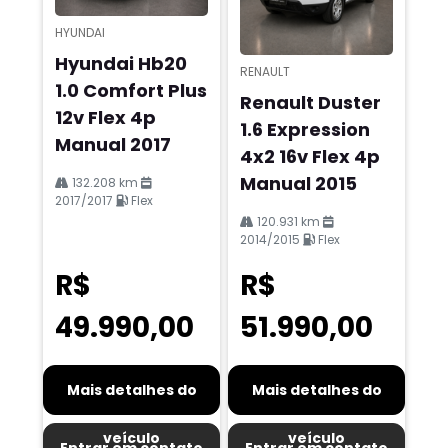
HYUNDAI
Hyundai Hb20
RENAULT
1.0 Comfort Plus
Renault Duster
12v Flex 4p
1.6 Expression
Manual 2017
4x2 16v Flex 4p
Manual 2015
132.208 km
2017/2017
Flex
120.931 km
2014/2015
Flex
R$
R$
49.990,00
51.990,00
Mais detalhes do
Mais detalhes do
veículo
veículo
Entrar em contato
Entrar em contato