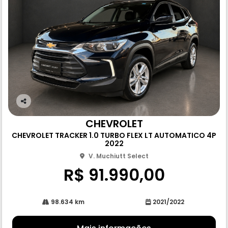
Co
m
CHEVROLET
pa
CHEVROLET TRACKER 1.0 TURBO FLEX LT AUTOMATICO 4P
rtil
2022
he
V. Muchiutt Select
R$ 91.990,00
98.634 km
2021/2022