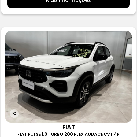
Mais informações
Co
m
FIAT
pa
FIAT PULSE 1.0 TURBO 200 FLEX AUDACE CVT 4P
rtil