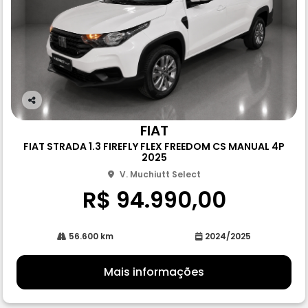
Co
m
FIAT
pa
FIAT STRADA 1.3 FIREFLY FLEX FREEDOM CS MANUAL 4P
rtil
2025
he
V. Muchiutt Select
R$ 94.990,00
56.600 km
2024/2025
Mais informações