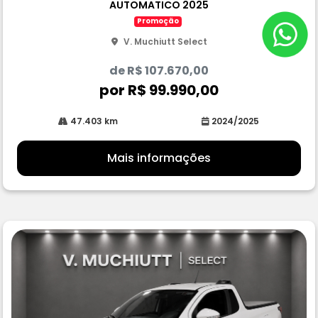
AUTOMATICO 2025
he
Promoção
V. Muchiutt Select
de R$ 107.670,00
por R$ 99.990,00
47.403 km
2024/2025
Mais informações