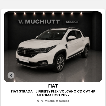
Co
m
FIAT
pa
FIAT STRADA 1.3 FIREFLY FLEX VOLCANO CD CVT 4P
rtil
AUTOMATICO 2022
he
V. Muchiutt Select