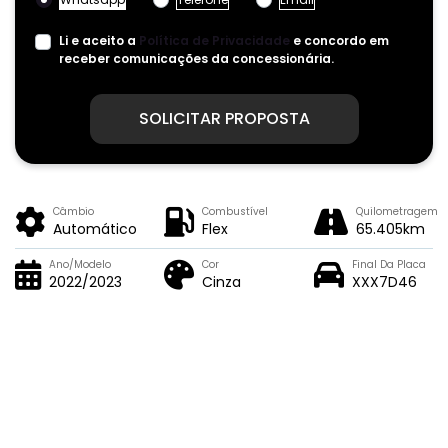
Li e aceito a
Política de Privacidade
e concordo em
receber comunicações da concessionária.
SOLICITAR PROPOSTA
Câmbio
Combustível
Quilometragem
Automático
Flex
65.405km
Ano/Modelo
Cor
Final Da Placa
2022/2023
Cinza
XXX7D46