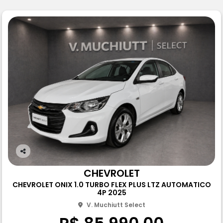
Co
m
CHEVROLET
pa
CHEVROLET ONIX 1.0 TURBO FLEX PLUS LTZ AUTOMATICO
rtil
4P 2025
he
V. Muchiutt Select