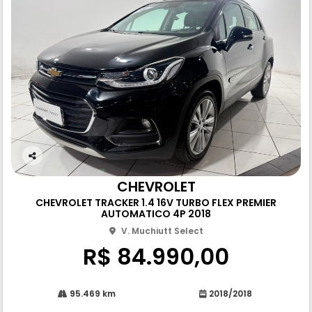
Co
m
CHEVROLET
pa
CHEVROLET TRACKER 1.4 16V TURBO FLEX PREMIER
rtil
AUTOMATICO 4P 2018
he
V. Muchiutt Select
R$ 84.990,00
95.469 km
2018/2018