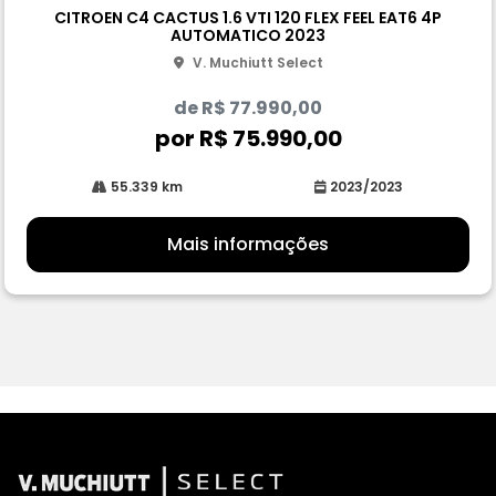
pa
CITROEN C4 CACTUS 1.6 VTI 120 FLEX FEEL EAT6 4P
rtil
AUTOMATICO 2023
he
V. Muchiutt Select
de R$ 77.990,00
por R$ 75.990,00
55.339 km
2023/2023
Mais informações