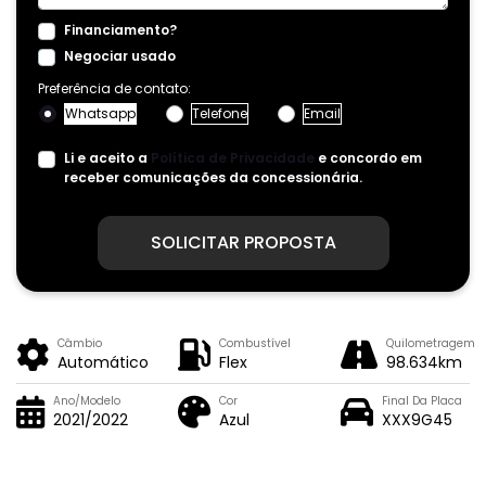
Financiamento?
Negociar usado
Preferência de contato:
Whatsapp
Telefone
Email
Li e aceito a
Política de Privacidade
e concordo em
receber comunicações da concessionária.
SOLICITAR PROPOSTA
Câmbio
Combustível
Quilometragem
Automático
Flex
98.634km
Ano/Modelo
Cor
Final Da Placa
2021/2022
Azul
XXX9G45