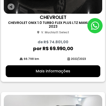
Co
m
CHEVROLET
pa
CHEVROLET ONIX 1.0 TURBO FLEX PLUS LTZ MANUAL 4P
rtil
2023
he
V. Muchiutt Select
de R$ 74.801,00
por R$ 69.990,00
66.798 km
2022/2023
Mais informações