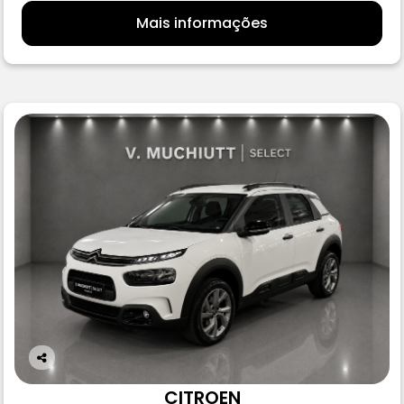
Mais informações
Co
m
CITROEN